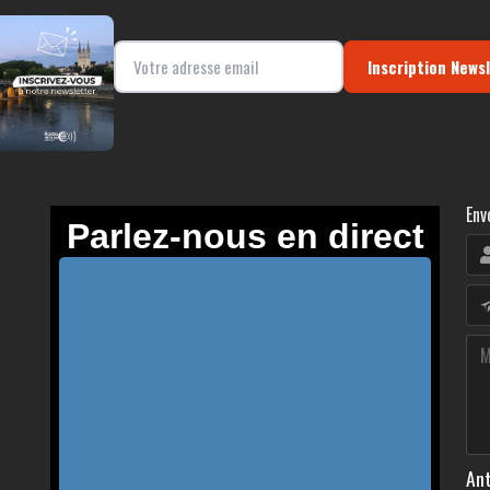
Inscription News
Env
Ant