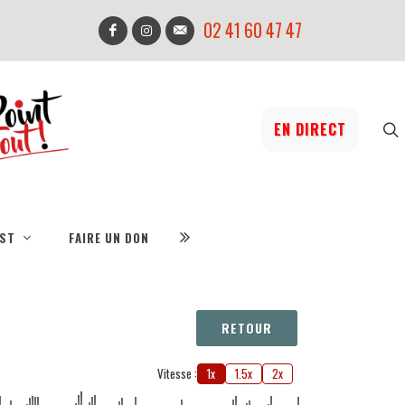
02 41 60 47 47
EN DIRECT
IST
FAIRE UN DON
RETOUR
Vitesse :
1x
1.5x
2x