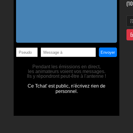
(10
E