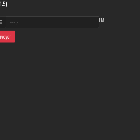
1.5)
FM
nvoyer