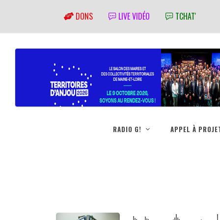
DONS
LIVE VIDÉO
TCHAT'
RADIO G!
APPEL À PROJE