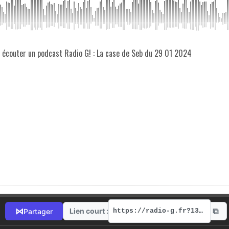
z écouter un podcast Radio G! : La case de Seb du 29 01 2024
⧉
⋈
Lien court :
Partager
https://radio-g.fr?13645