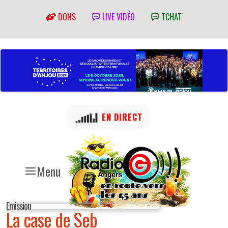
DONS
LIVE VIDÉO
TCHAT'
EN DIRECT
Menu
Emission
La case de Seb