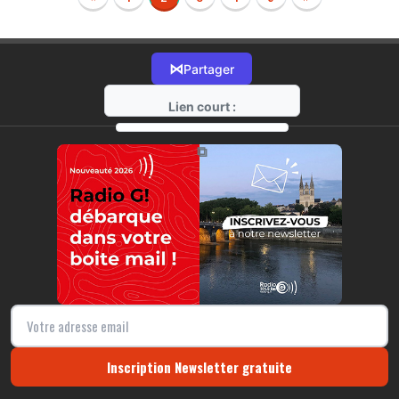
⋈
Partager
Lien court :
https://radio-g.fr?r49
⧉
Inscription Newsletter gratuite