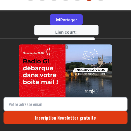
⋈
Partager
Lien court :
https://radio-g.fr?r49
⧉
Inscription Newsletter gratuite