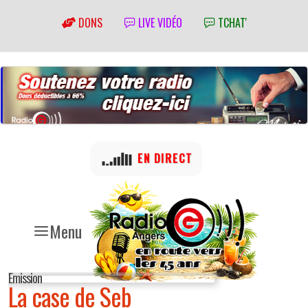
DONS
LIVE VIDÉO
TCHAT'
EN DIRECT
Menu
Emission
La case de Seb