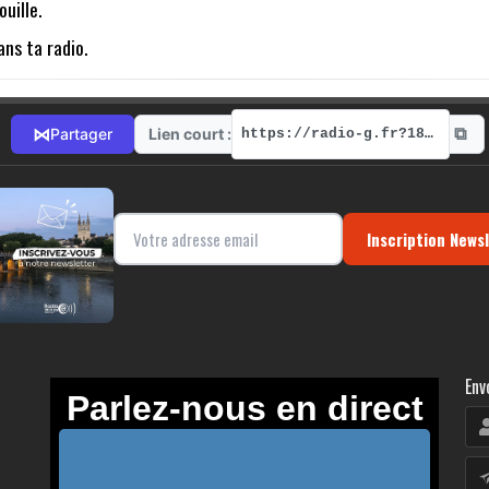
uille.
ns ta radio.
⧉
⋈
Lien court :
Partager
https://radio-g.fr?18801
Inscription News
Env