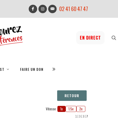
02 41 60 47 47
EN DIRECT
IST
FAIRE UN DON
RETOUR
Vitesse :
1x
1.5x
2x
1
|
3
|
3
|
7