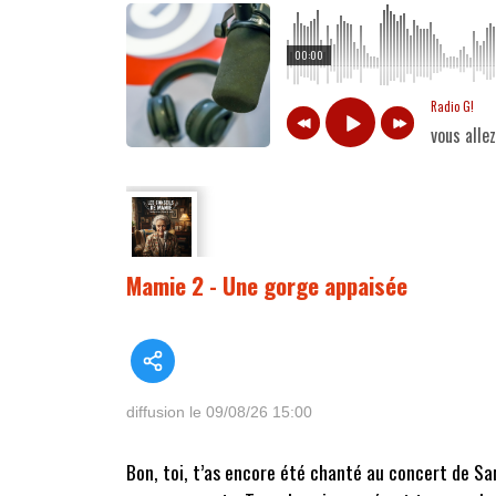
00:00
Radio G!
vous alle
Mamie 2 - Une gorge appaisée
diffusion le 09/08/26 15:00
Bon, toi, t’as encore été chanté au concert de Sar