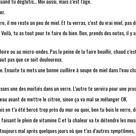
and tu déglutis… Moi aussi, mais c’est l'âge.
der.
ère, il me reste un peu de miel. Et tu verras, c’est du vrai miel, pas 
 Voilà, tu as tout pour te faire du bien. Bon, prends des notes, il y 
loire ou au micro-ondes. Pas la peine de la faire bouillir, chaud c’es
faut pas que ce soit douloureux.
e. Ensuite tu mets une bonne cuillère à soupe de miel dans l’eau chau
esses une des moitiés dans un verre. L’autre te servira pour une pro
’eau avant de mettre le citron, sinon ça va mal se mélanger OK.
is on t’a été bercé trop près du mur ou quoi, ben tu bois le verre, 
 faisant le plein de vitamine C et la chaleur va te détendre les mus
as toujours mal après quelques jours où que t’as d’autres symptômes,