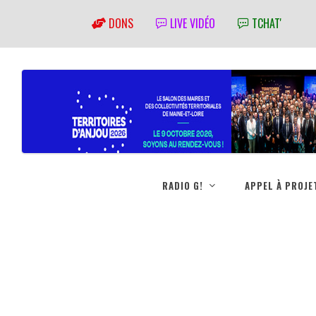
DONS
LIVE VIDÉO
TCHAT'
RADIO G!
APPEL À PROJE