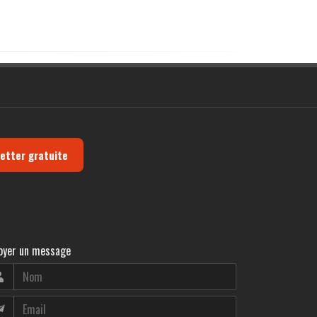
letter gratuite
oyer un message