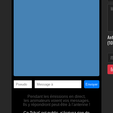
Ant
(10
E