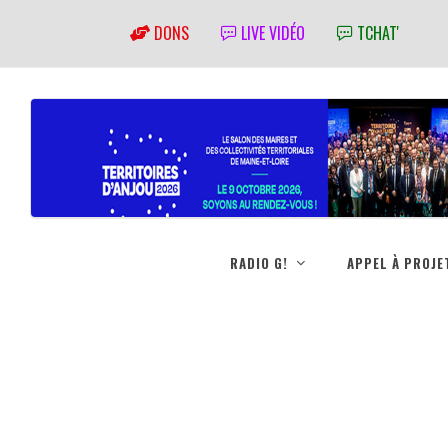
DONS
LIVE VIDÉO
TCHAT'
RADIO G!
APPEL À PROJE