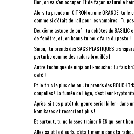
Bon, on va s’en occuper. Et de façon naturelle hein
Alors tu prends un CITRON ou une ORANGE, tu le c
comme si c'était de l'ail pour les vampires ! Tu po
Deuxième astuce de ouf : tu achètes du BASILIC en 
de fenêtre, et, en bonus tu peux faire du pesto !
Sinon, tu prends des SACS PLASTIQUES transparents,
perturbe comme des radars brouillés !
Autre technique de ninja anti-mouche : tu fais br
café !
Et le truc le plus chelou : tu prends des BOUCHONS
coupelles ! La fumée de liège, c'est leur kryptonit
Après, si t’es plutôt du genre serial killer : dan
kamikazes et ressortent plus !
Et surtout, tu ne laisses traîner RIEN qui sent bon :
Allez salut le djeun's, c'était mamie dans ta radi