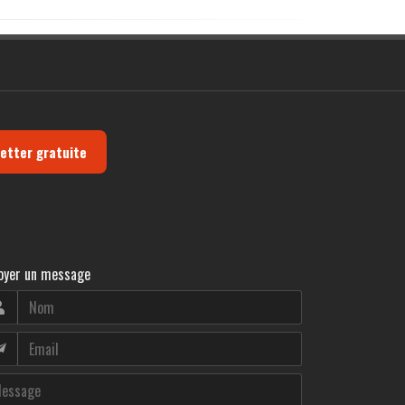
letter gratuite
oyer un message