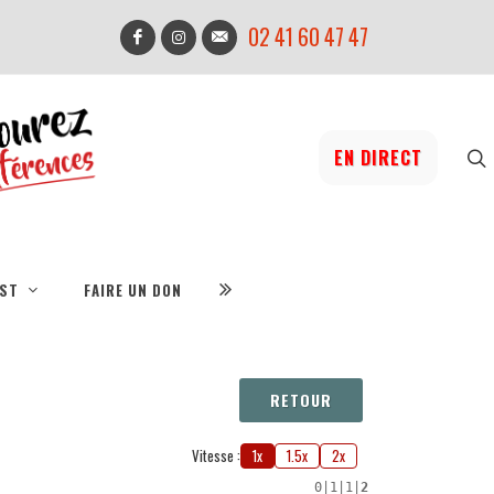
02 41 60 47 47
EN DIRECT
IST
FAIRE UN DON
RETOUR
Vitesse :
1x
1.5x
2x
0
|
1
|
1
|
2