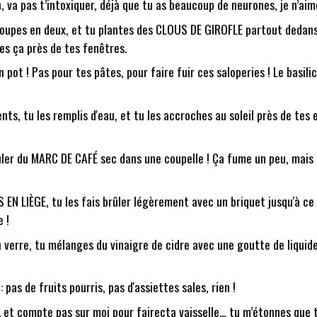
, va pas t’intoxiquer, déjà que tu as beaucoup de neurones, je n’aime
oupes en deux, et tu plantes des CLOUS DE GIROFLE partout dedans c
ses ça près de tes fenêtres.
pot ! Pas pour tes pâtes, pour faire fuir ces saloperies ! Le basili
 tu les remplis d'eau, et tu les accroches au soleil près de tes en
ûler du MARC DE CAFÉ sec dans une coupelle ! Ça fume un peu, mais ç
 EN LIÈGE, tu les fais brûler légèrement avec un briquet jusqu'à ce 
e !
s un verre, tu mélanges du vinaigre de cidre avec une goutte de liqui
 pas de fruits pourris, pas d'assiettes sales, rien !
o... et compte pas sur moi pour faireçta vaisselle… tu m’étonnes que