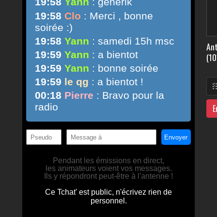
Ant
(10
E