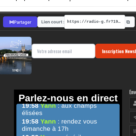
⧉
⋈
Lien court :
Partager
https://radio-g.fr?19376
Inscription News
Env