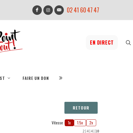
02 41 60 47 47
EN DIRECT
IST
FAIRE UN DON
RETOUR
Vitesse :
1x
1.5x
2x
2
|
4
|
4
|
10