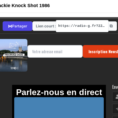
ackie Knock Shot
1986
⧉
⋈
Lien court :
Partager
https://radio-g.fr?22167
Inscription News
Env