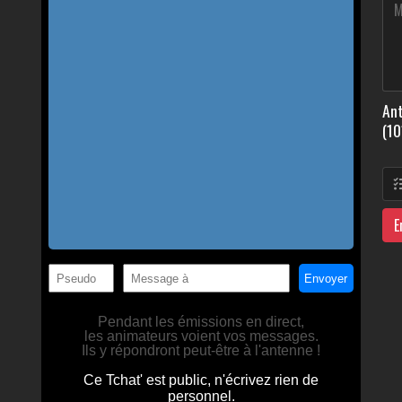
Ant
(10
E