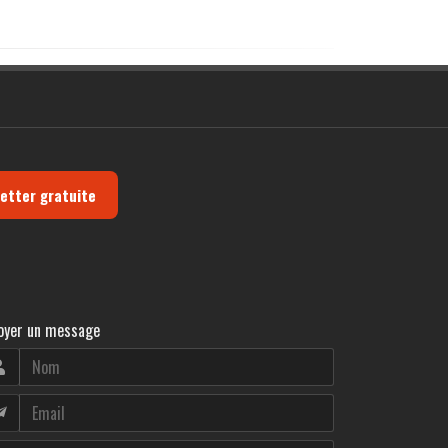
letter gratuite
oyer un message