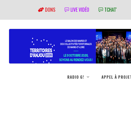
DONS
LIVE VIDÉO
TCHAT'
RADIO G!
APPEL À PROJE