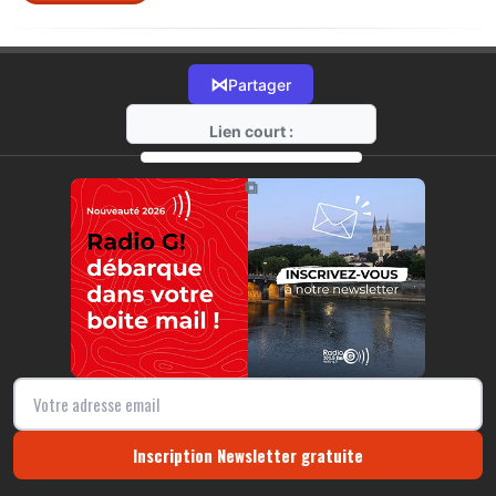
⋈
Partager
Lien court :
https://radio-g.fr?r448
⧉
Inscription Newsletter gratuite