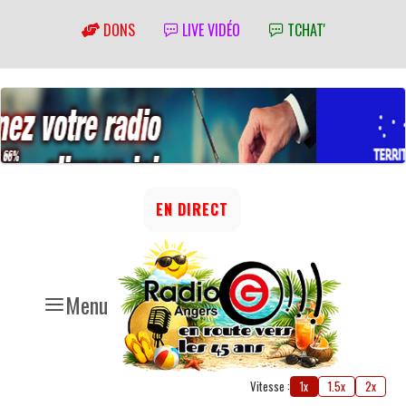
DONS
LIVE VIDÉO
TCHAT'
EN DIRECT
Menu
Vitesse :
1x
1.5x
2x