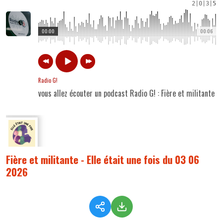
2
|
0
|
3
|
5
00:00
00:06
Radio G!
vous allez écouter un podcast Radio G! : Fière et militante -
Fière et militante - Elle était une fois du 03 06
2026