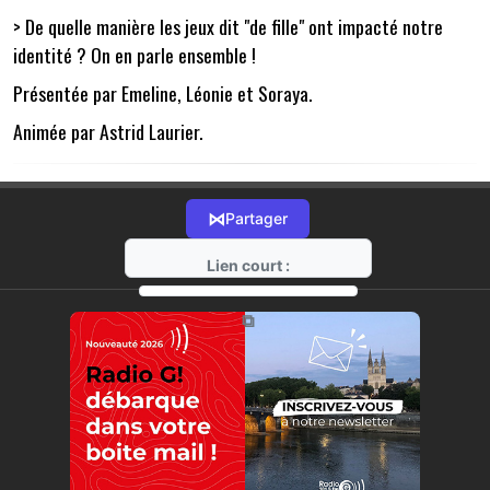
> De quelle manière les jeux dit "de fille" ont impacté notre
identité ? On en parle ensemble !
Présentée par Emeline, Léonie et Soraya.
Animée par Astrid Laurier.
⋈
Partager
Lien court :
https://radio-g.fr?22153
⧉