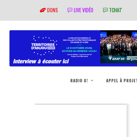
DONS
LIVE VIDÉO
TCHAT'
RADIO G!
APPEL À PROJE