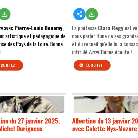
ne
avec
Pierre-Louis Bonamy
,
La poétesse
Clara Regy
est ve
ur artistique et pédagogique de
nous parler d'une de ses grand
rise des Pays de la Loire. Bonne
et du recueil qu'elle lui a consac
!
intitulé
Furet
. Bonne écoute !
ÉCOUTEZ
ÉCOUTEZ
tine du 27 janvier 2025,
Albertine du 13 janvier 2
Michel Durigneux
avec Colette Nys-Mazure