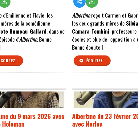
e d'Emilienne et Flavie, les
Albertine
reçoit Carmen et Gabri
-mères de la comédienne
les deux grands-mères de
Silvi
icte Humeau-Gallard
, dans ce
Camara-Tombini
, professeure
épisode d'
Albertine
. Bonne
écoles et élue de l'opposition à
!
Bonne écoute !
ÉCOUTEZ
ÉCOUTEZ
tine du 9 mars 2026 avec
Albertine du 23 février 
e Holeman
avec Nerlov