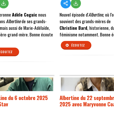
neronne
Adèle Coguic
nous
Nouvel épisode d'
Albertine
, où l'
dans
Albertine
de ses grands-
souvient des grands-mères de
mais aussi de Marie-Adélaïde,
Christine Bard
, historienne, d
rière-grand-mère. Bonne écoute
féminisme notamment. Bonne é
ÉCOUTEZ
ÉCOUTEZ
tine du 6 octobre 2025
Albertine du 22 septemb
Stav
2025 avec Maryvonne Co