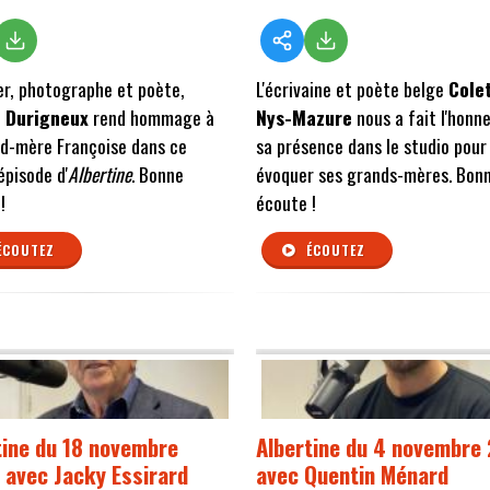
r, photographe et poète,
L'écrivaine et poète belge
Cole
 Durigneux
rend hommage à
Nys-Mazure
nous a fait l'honn
d-mère Françoise dans ce
sa présence dans le studio pour
épisode d'
Albertine
. Bonne
évoquer ses grands-mères. Bon
!
écoute !
ÉCOUTEZ
ÉCOUTEZ
tine du 18 novembre
Albertine du 4 novembre
 avec Jacky Essirard
avec Quentin Ménard