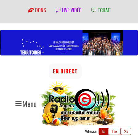
DONS
LIVE VIDÉO
TCHAT'
EN DIRECT
Menu
Vitesse :
1x
1.5x
2x