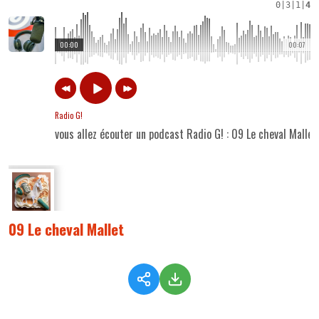
0
|
3
|
1
|
4
00:00
00:07
Radio G!
vous allez écouter un podcast Radio G! : 09 Le cheval Mallet
09 Le cheval Mallet