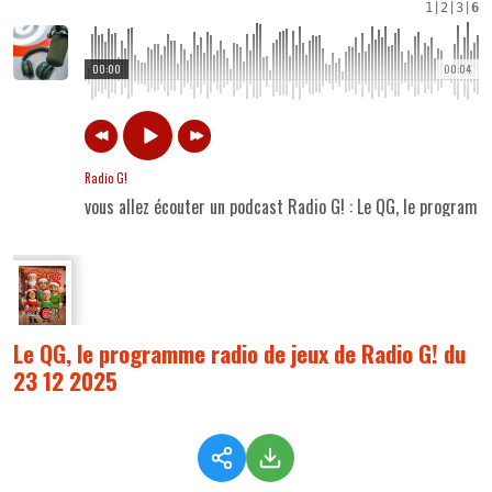
1
|
2
|
3
|
6
00:00
00:04
Radio G!
vous allez écouter un podcast Radio G! : Le QG, le program
Le QG, le programme radio de jeux de Radio G! du
23 12 2025