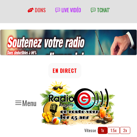
DONS
LIVE VIDÉO
TCHAT'
EN DIRECT
Menu
Vitesse :
1x
1.5x
2x