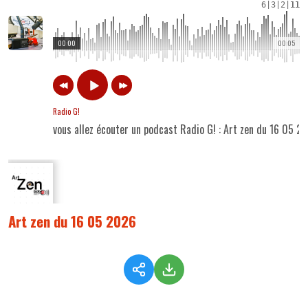
6
|
3
|
2
|
11
00:00
00:05
Radio G!
vous allez écouter un podcast Radio G! : Art zen du 16 05 2
Art zen du 16 05 2026