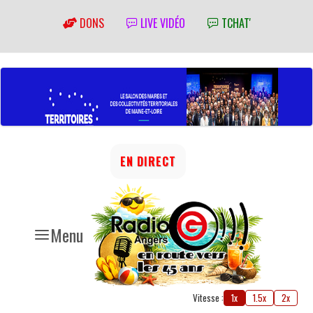
DONS
LIVE VIDÉO
TCHAT'
EN DIRECT
Menu
Vitesse :
1x
1.5x
2x