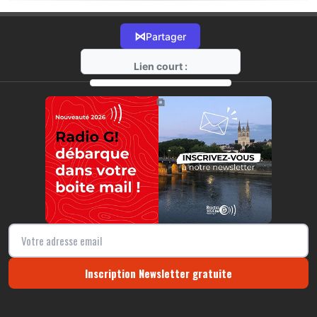
⋈
Partager
Lien court :
https://radio-g.fr?22048
⧉
Inscription Newsletter gratuite