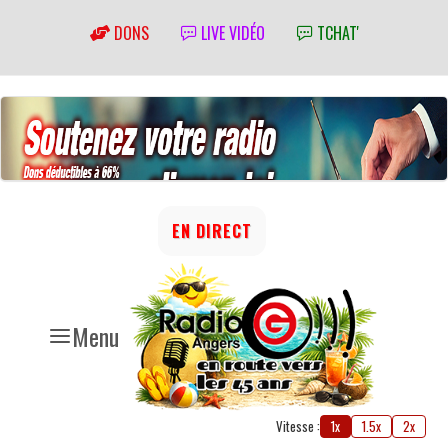
DONS
LIVE VIDÉO
TCHAT'
EN DIRECT
Menu
Vitesse :
1x
1.5x
2x