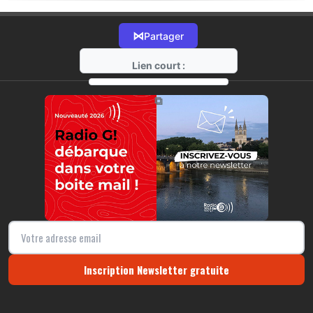
⋈
Partager
Lien court :
https://radio-g.fr?20292
⧉
Inscription Newsletter gratuite