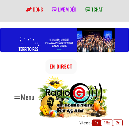
DONS
LIVE VIDÉO
TCHAT'
EN DIRECT
Menu
Vitesse :
1x
1.5x
2x