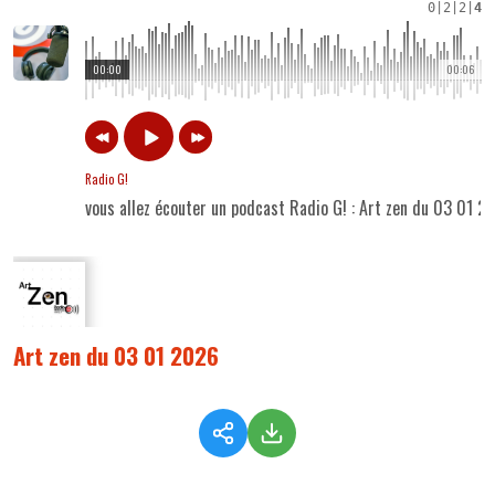
0
|
2
|
2
|
4
00:00
00:06
Radio G!
vous allez écouter un podcast Radio G! : Art zen du 03 01 2
Art zen du 03 01 2026