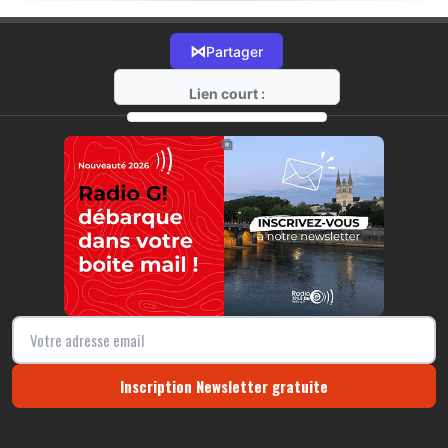
⋈
Partager
Lien court :
https://radio-g.fr?20026
⧉
Inscription Newsletter gratuite