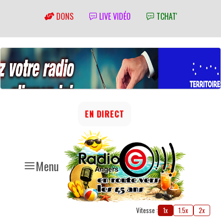
DONS
LIVE VIDÉO
TCHAT'
EN DIRECT
Menu
Vitesse :
1x
1.5x
2x