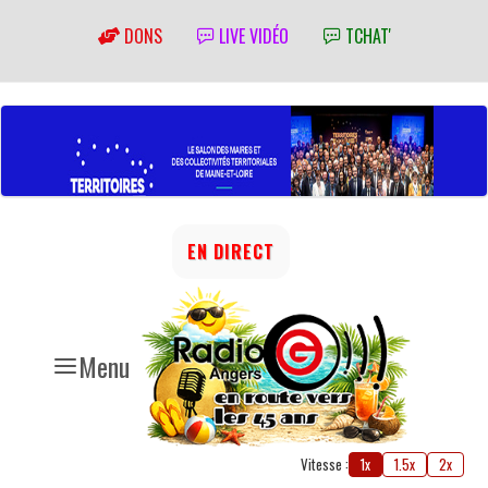
DONS
LIVE VIDÉO
TCHAT'
EN DIRECT
Menu
Vitesse :
1x
1.5x
2x