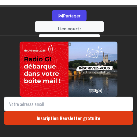
⋈
Partager
Lien court :
https://radio-g.fr?19823
⧉
Inscription Newsletter gratuite