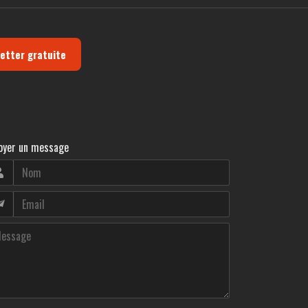
letter gratuite
oyer un message