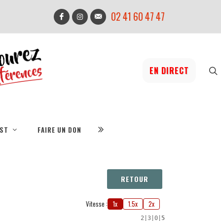
02 41 60 47 47
EN DIRECT
IST
FAIRE UN DON
RETOUR
Vitesse :
1x
1.5x
2x
2
|
3
|
0
|
5