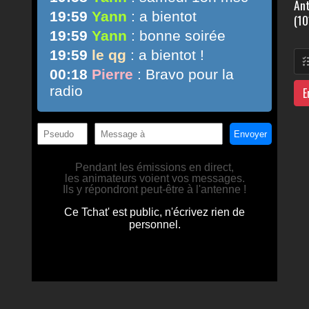
Ant
(10
E