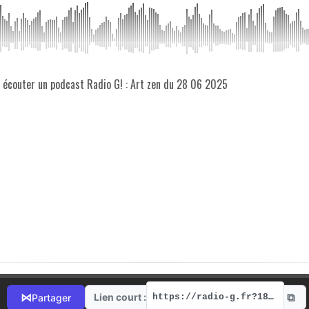
z écouter un podcast Radio G! : Art zen du 28 06 2025
⧉
⋈
Lien court :
Partager
https://radio-g.fr?18063