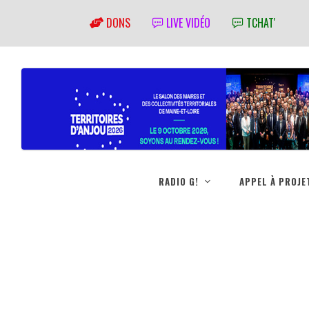
DONS
LIVE VIDÉO
TCHAT'
RADIO G!
APPEL À PROJE