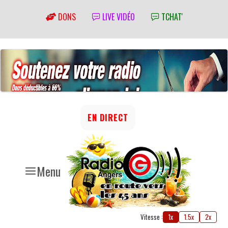
DONS
LIVE VIDÉO
TCHAT'
EN DIRECT
Menu
Vitesse :
1x
1.5x
2x