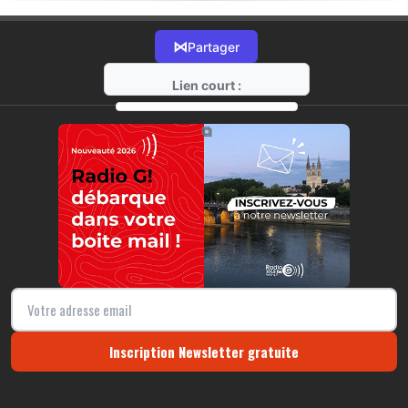
⋈
Partager
Lien court :
https://radio-g.fr?17314
⧉
Inscription Newsletter gratuite