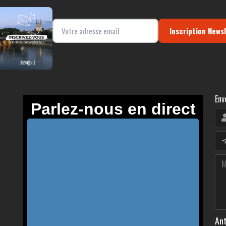
Inscription News
Env
Ant