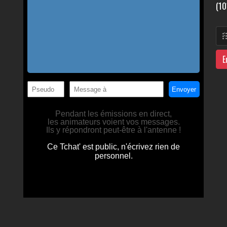
(10
E