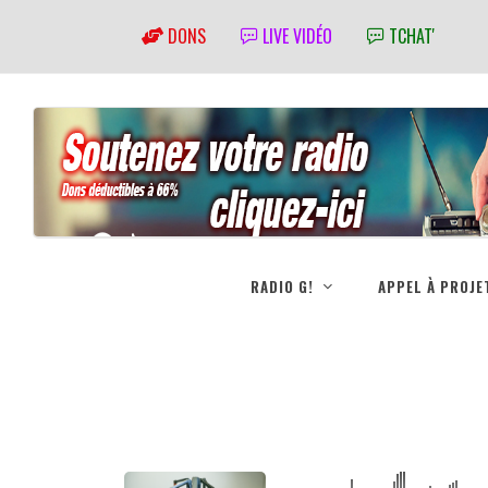
DONS
LIVE VIDÉO
TCHAT'
RADIO G!
APPEL À PROJE