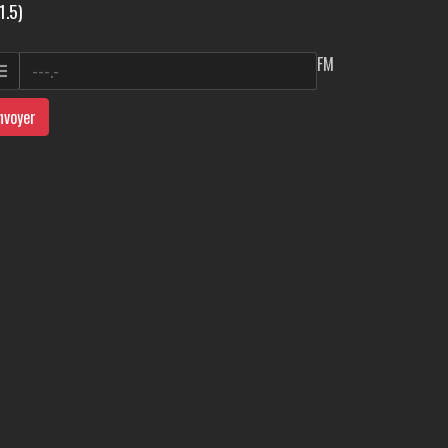
1.5)
FM
nvoyer