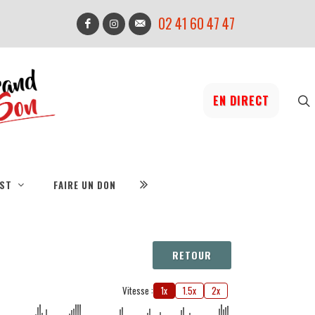
02 41 60 47 47
EN DIRECT
IST
FAIRE UN DON
RETOUR
Vitesse :
1x
1.5x
2x