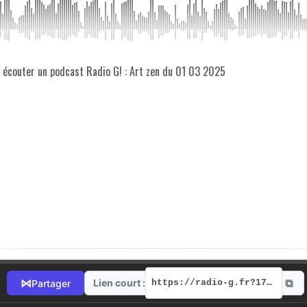
z écouter un podcast Radio G! : Art zen du 01 03 2025
⧉
⋈
Lien court :
Partager
https://radio-g.fr?17035