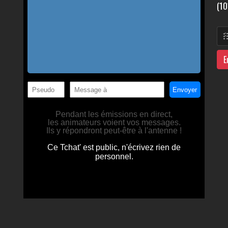
(10
E