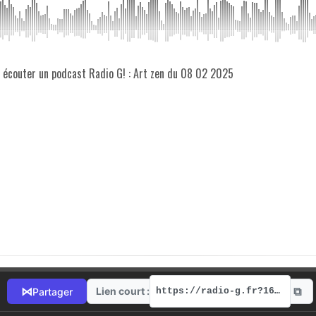
z écouter un podcast Radio G! : Art zen du 08 02 2025
⧉
⋈
Lien court :
Partager
https://radio-g.fr?16831