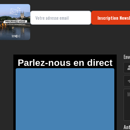
Inscription News
Env
Ant