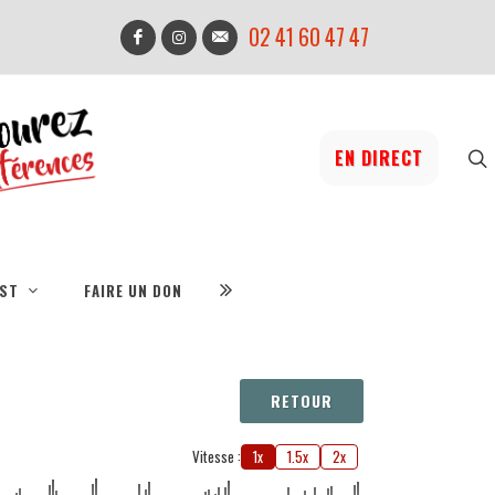
02 41 60 47 47
EN DIRECT
IST
FAIRE UN DON
RETOUR
Vitesse :
1x
1.5x
2x