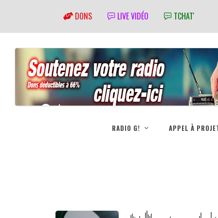
DONS
LIVE VIDÉO
TCHAT'
RADIO G!
APPEL À PROJE