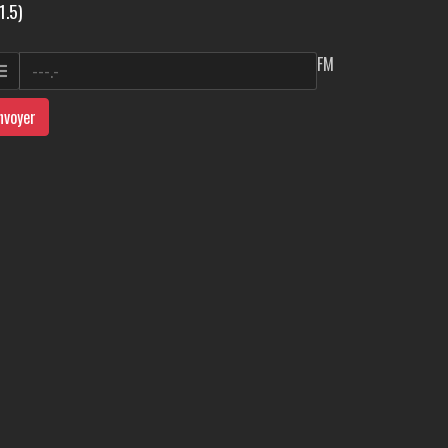
1.5)
FM
nvoyer