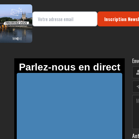
Inscription News
Env
Ant