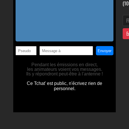
(10
E