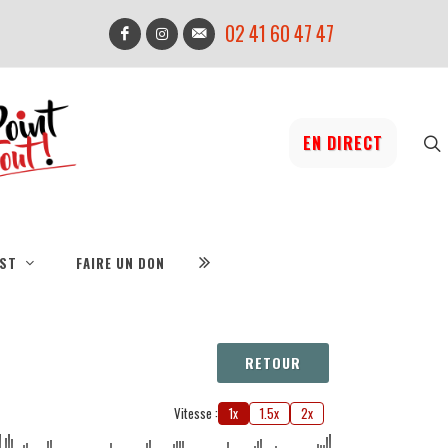
02 41 60 47 47
EN DIRECT
IST
FAIRE UN DON
RETOUR
Vitesse :
1x
1.5x
2x