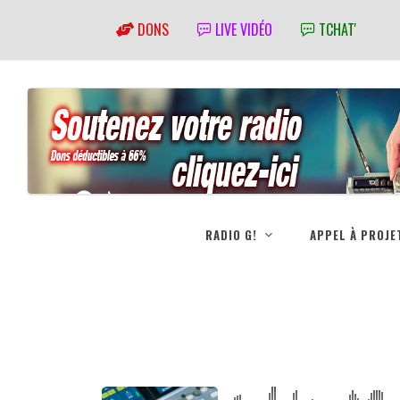
DONS
LIVE VIDÉO
TCHAT'
RADIO G!
APPEL À PROJE