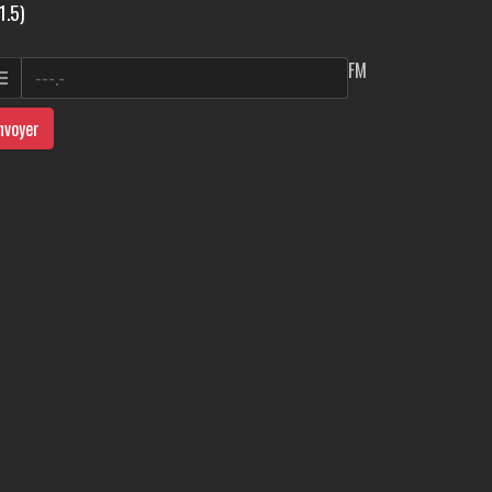
1.5)
FM
nvoyer