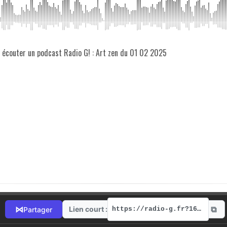
z écouter un podcast Radio G! : Art zen du 01 02 2025
⧉
⋈
Lien court :
Partager
https://radio-g.fr?16767