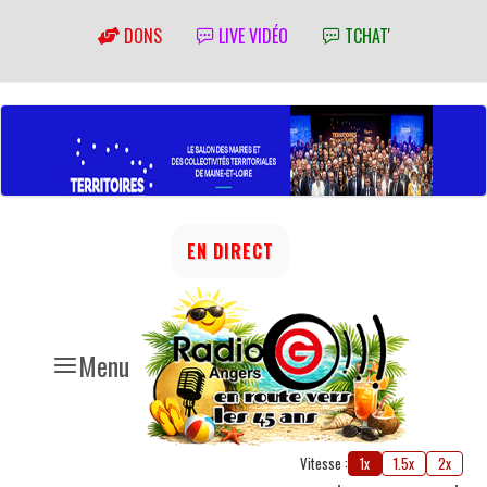
DONS
LIVE VIDÉO
TCHAT'
EN DIRECT
Menu
Vitesse :
1x
1.5x
2x