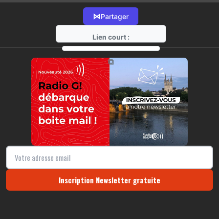
⋈
Partager
Lien court :
https://radio-g.fr?16418
⧉
Inscription Newsletter gratuite