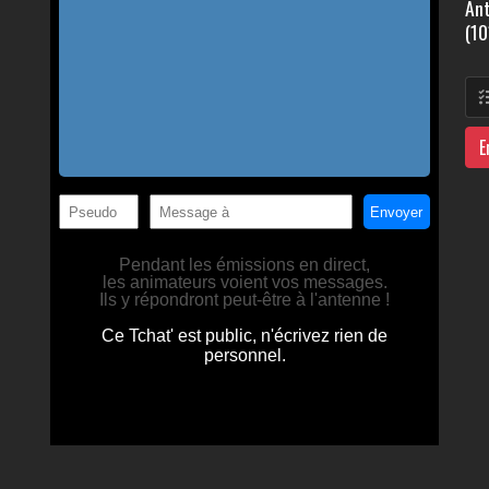
Ant
(10
E