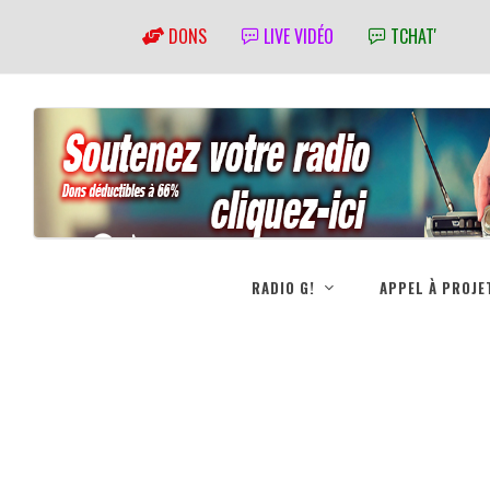
DONS
LIVE VIDÉO
TCHAT'
RADIO G!
APPEL À PROJE