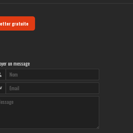
letter gratuite
oyer un message