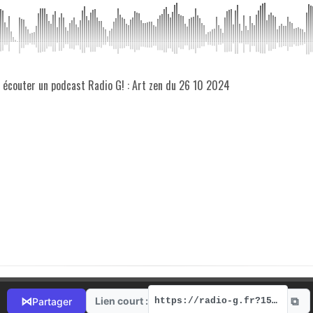
z écouter un podcast Radio G! : Art zen du 26 10 2024
⧉
⋈
Lien court :
Partager
https://radio-g.fr?15757