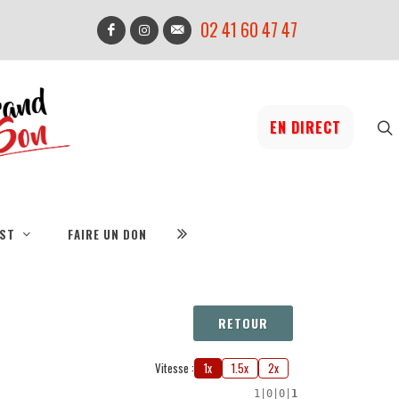
02 41 60 47 47
EN DIRECT
IST
FAIRE UN DON
RETOUR
Vitesse :
1x
1.5x
2x
1
|
0
|
0
|
1