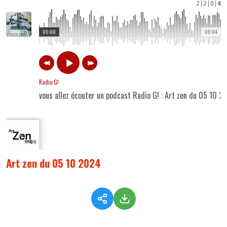
2
|
2
|
0
|
4
00:00
00:04
Radio G!
vous allez écouter un podcast Radio G! : Art zen du 05 10 2
Art zen du 05 10 2024