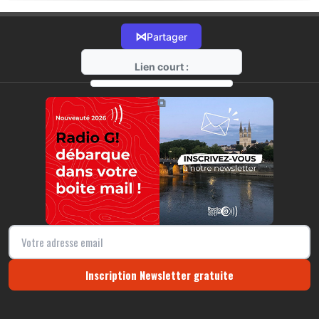
⋈
Partager
Lien court :
https://radio-g.fr?15595
⧉
Inscription Newsletter gratuite