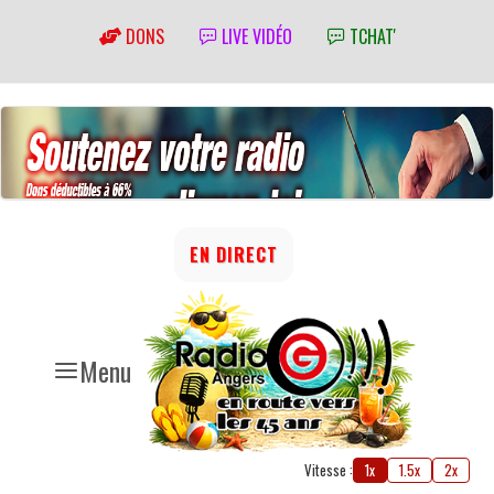
DONS
LIVE VIDÉO
TCHAT'
EN DIRECT
Menu
Vitesse :
1x
1.5x
2x