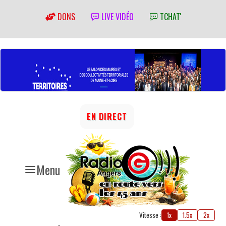
DONS
LIVE VIDÉO
TCHAT'
EN DIRECT
Menu
Vitesse :
1x
1.5x
2x