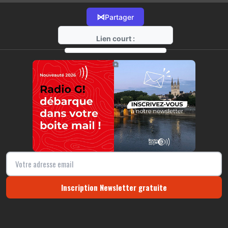
⋈
Partager
Lien court :
https://radio-g.fr?14253
⧉
Inscription Newsletter gratuite