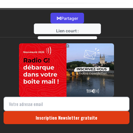
⋈
Partager
Lien court :
https://radio-g.fr?17875
⧉
Inscription Newsletter gratuite