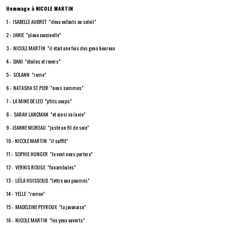
Hommage à NICOLE MARTIN
1 - ISABELLE AUBRET "deux enfants au soleil"
2 - JANIE "piano coccinelle"
3 - NICOLE MARTIN "il était une fois des gens heureux
4 - DANI "étoiles et revers"
5 - SOLANN "rome"
6 - NATASHA ST PIER "nous sommes"
7 - LA MINE DE LEO "p'tits coups"
8 - SARAH LANCMAN "et ainsi va la vie"
9 - JEANNE MOREAU "juste un fil de soie"
10 - NICOLE MARTIN "il suffit"
11 - SOPHIE HUNGER "le vent nous portera"
12 - VERNIS ROUGE "funambules"
13 - LEÏLA HUISSOUD "lettre aux paumés"
14 - YELLE "romeo"
15 - MADELEINE PEYROUX "la javanaise"
16 - NICOLE MARTIN "les yeux ouverts"