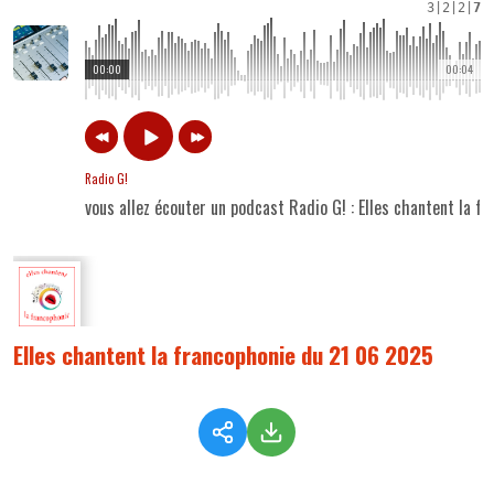
3
|
2
|
2
|
7
00:00
00:04
Radio G!
vous allez écouter un podcast Radio G! : Elles chantent la 
Elles chantent la francophonie du 21 06 2025