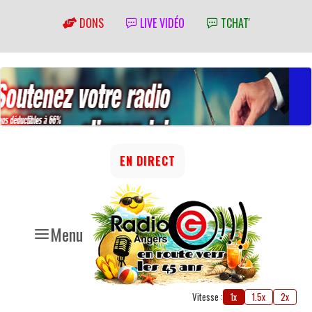
DONS
LIVE VIDÉO
TCHAT'
EN DIRECT
Menu
Vitesse :
1x
1.5x
2x