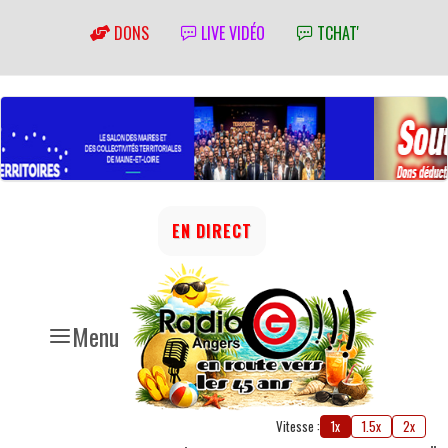
DONS
LIVE VIDÉO
TCHAT'
EN DIRECT
Menu
Vitesse :
1x
1.5x
2x