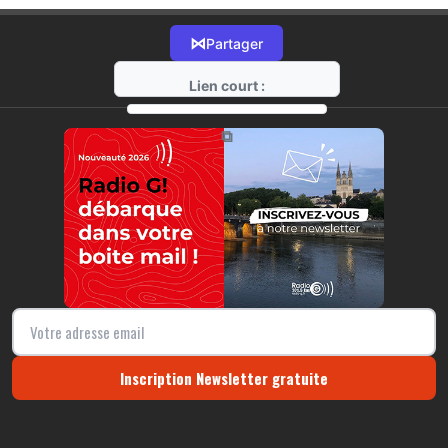
⋈
Partager
Lien court :
https://radio-g.fr?16622
⧉
Inscription Newsletter gratuite