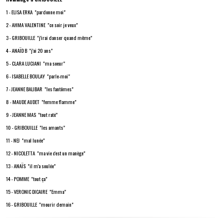
1 - ELISA ERKA "pardonne moi"
2 - AHMA VALENTINE "ce soir je veux"
3 - GRIBOUILLE "j'irai danser quand même"
4 - ANAÏD B "j'ai 20 ans"
5 - CLARA LUCIANI "ma soeur"
6 - ISABELLE BOULAY "parle-moi"
7 - JEANNE BALIBAR "les fantômes"
8 - MAUDE AUDET "femme flamme"
9 - JEANNE MAS "tout raté"
10 - GRIBOUILLE "les amants"
11 - NEJ "mal lunée"
12 - NICOLETTA "ma vie c'est un manège"
13 - ANAÏS "il m'a soulée"
14 - POMME "tout ça"
15 - VERONIC DICAIRE "Emma"
16 - GRIBOUILLE "mourir demain"