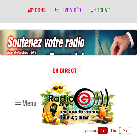
DONS
LIVE VIDÉO
TCHAT'
EN DIRECT
Menu
Vitesse :
1x
1.5x
2x