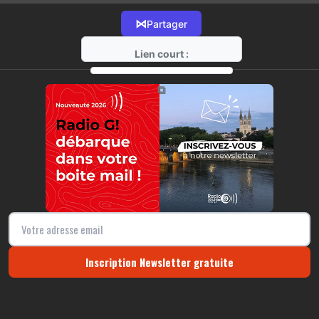
⋈
Partager
Lien court :
https://radio-g.fr?22171
⧉
Inscription Newsletter gratuite