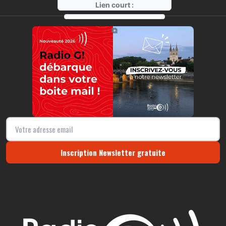
Lien court :
https://radio-g.fr?18184
⧉
Inscription Newsletter gratuite