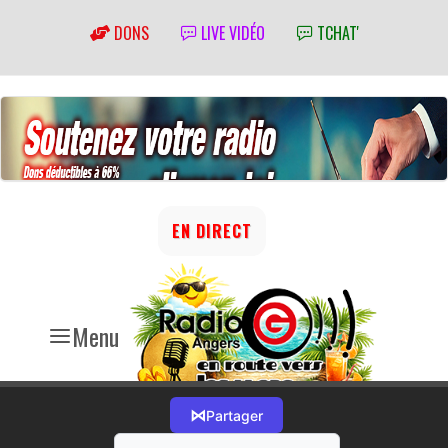
DONS
LIVE VIDÉO
TCHAT'
EN DIRECT
Menu
⋈
Partager