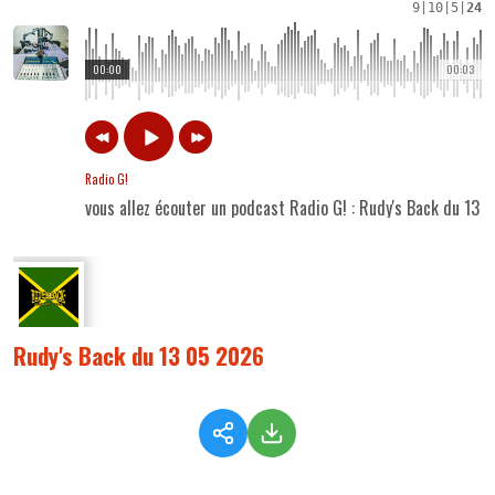
9
|
10
|
5
|
24
00:00
00:03
Radio G!
vous allez écouter un podcast Radio G! : Rudy's Back du 13 
Rudy's Back du 13 05 2026