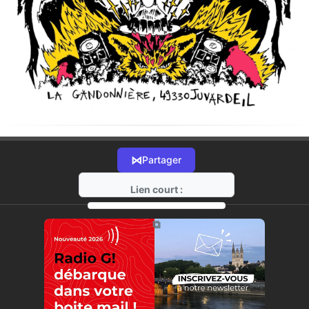
⋈
Partager
Lien court :
https://radio-g.fr?21975
⧉