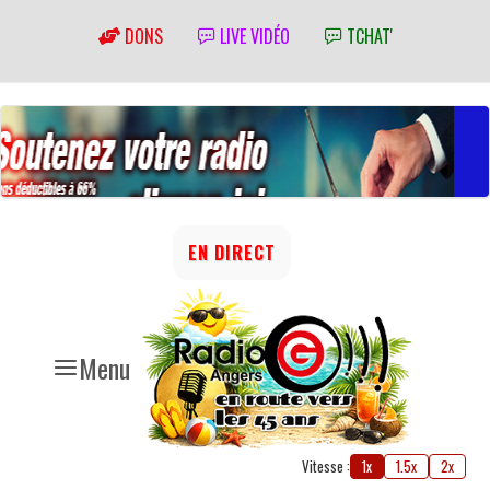
DONS
LIVE VIDÉO
TCHAT'
EN DIRECT
Menu
Vitesse :
1x
1.5x
2x