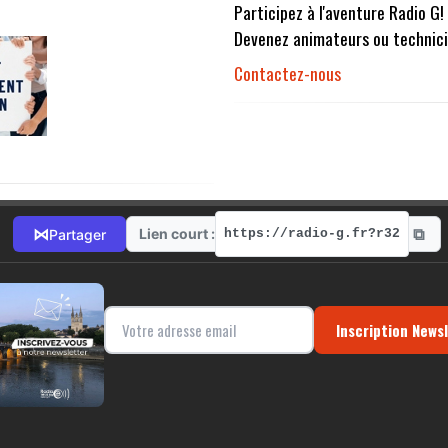
Participez à l'aventure Radio G!
Devenez animateurs ou technici
Contactez-nous
⧉
⋈
Lien court :
Partager
https://radio-g.fr?r32
Inscription News