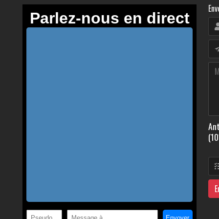
Env
Ant
(10
E