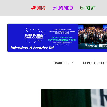
DONS
LIVE VIDÉO
TCHAT'
RADIO G!
APPEL À PROJE