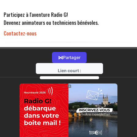
Participez à l'aventure Radio G!
Devenez animateurs ou techniciens bénévoles.
Contactez-nous
⋈
Partager
Lien court :
https://radio-g.fr?r32
⧉