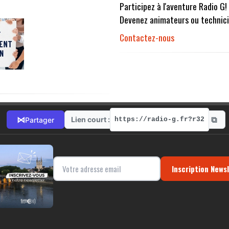
Participez à l'aventure Radio G!
Devenez animateurs ou technici
Contactez-nous
⧉
⋈
Lien court :
Partager
https://radio-g.fr?r32
Inscription News