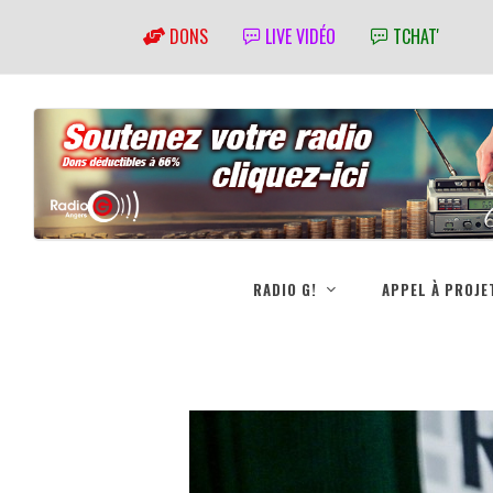
DONS
LIVE VIDÉO
TCHAT'
RADIO G!
APPEL À PROJE