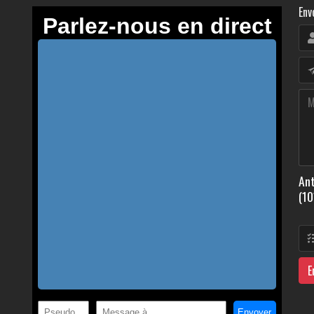
Env
Ant
(10
E