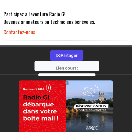
Participez à l'aventure Radio G!
Devenez animateurs ou techniciens bénévoles.
Contactez-nous
⋈
Partager
Lien court :
https://radio-g.fr?r32
⧉