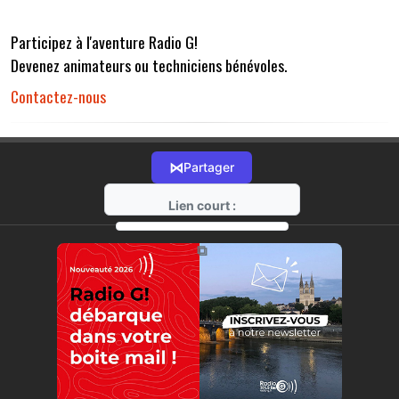
Participez à l'aventure Radio G!
Devenez animateurs ou techniciens bénévoles.
Contactez-nous
⋈
Partager
Lien court :
https://radio-g.fr?r32
⧉