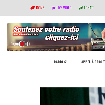
DONS
LIVE VIDÉO
TCHAT'
RADIO G!
APPEL À PROJE