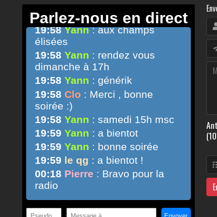
Env
Ant
(10
E