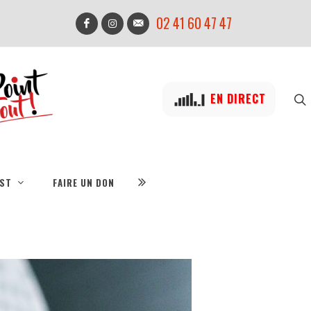
02 41 60 47 47
EN DIRECT
IST
FAIRE UN DON