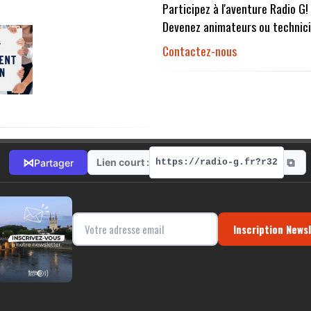
Participez à l'aventure Radio G!
Devenez animateurs ou technici
Contactez-nous
⧉
⋈
Lien court :
Partager
https://radio-g.fr?r32
Inscription News