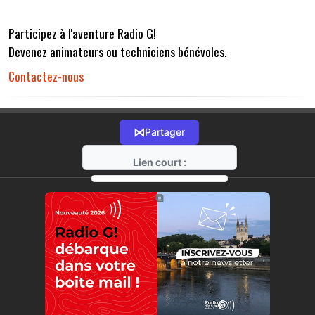
Participez à l'aventure Radio G!
Devenez animateurs ou techniciens bénévoles.
Contactez-nous
⋈
Partager
Lien court :
https://radio-g.fr?r32
⧉