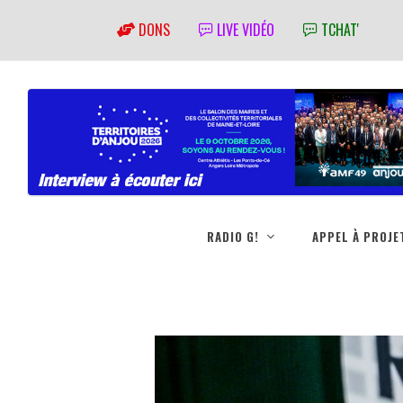
DONS
LIVE VIDÉO
TCHAT'
RADIO G!
APPEL À PROJE