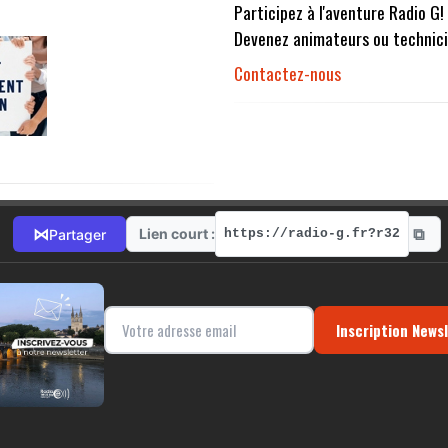
Participez à l'aventure Radio G!
Devenez animateurs ou technici
Contactez-nous
⧉
⋈
Lien court :
Partager
https://radio-g.fr?r32
Inscription News