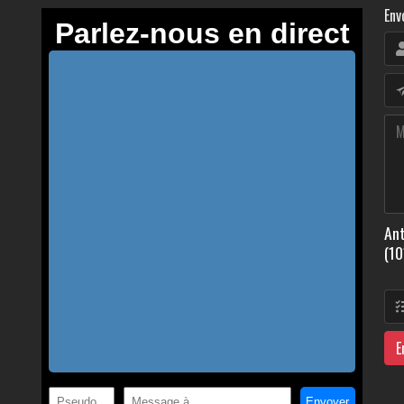
Env
Ant
(10
E