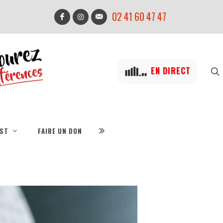
02 41 60 47 47
EN DIRECT
IST
FAIRE UN DON