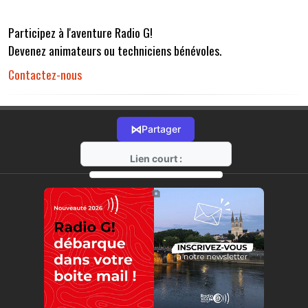
Participez à l'aventure Radio G!
Devenez animateurs ou techniciens bénévoles.
Contactez-nous
⋈
Partager
Lien court :
https://radio-g.fr?r32
⧉