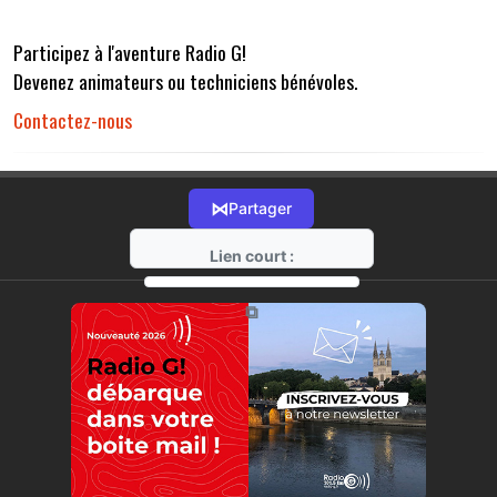
Participez à l'aventure Radio G!
Devenez animateurs ou techniciens bénévoles.
Contactez-nous
⋈
Partager
Lien court :
https://radio-g.fr?r32
⧉