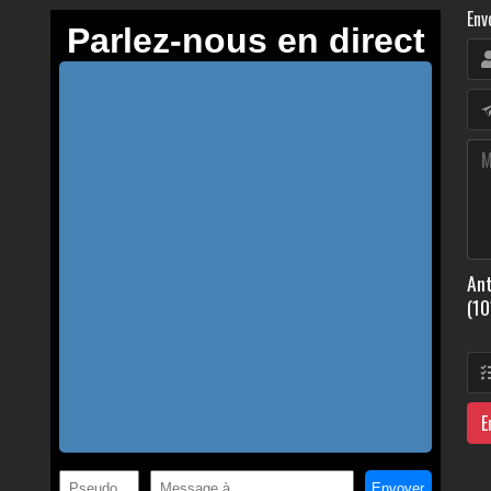
Env
Ant
(10
E