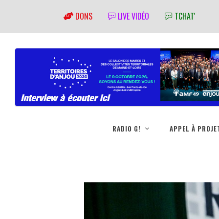
DONS
LIVE VIDÉO
TCHAT'
RADIO G!
APPEL À PROJE