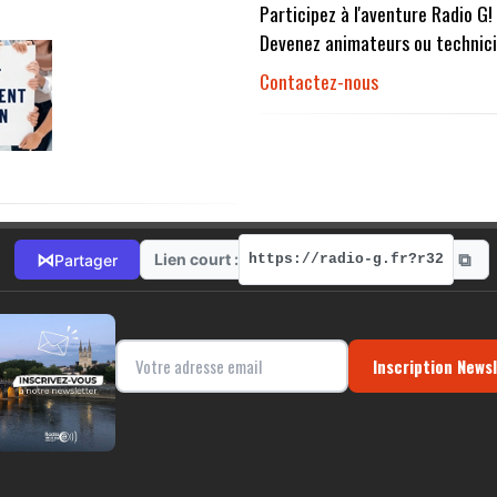
Participez à l'aventure Radio G!
Devenez animateurs ou technici
Contactez-nous
⧉
⋈
Lien court :
Partager
https://radio-g.fr?r32
Inscription News