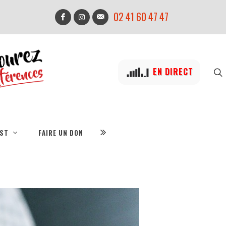
02 41 60 47 47
EN DIRECT
IST
FAIRE UN DON