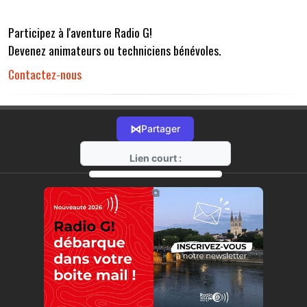
Participez à l'aventure Radio G!
Devenez animateurs ou techniciens bénévoles.
Contactez-nous
⋈
Partager
Lien court :
https://radio-g.fr?r32
⧉