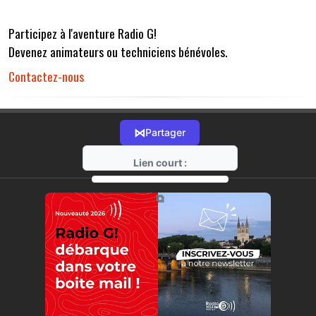
Participez à l'aventure Radio G!
Devenez animateurs ou techniciens bénévoles.
Contactez-nous
⋈
Partager
Lien court :
https://radio-g.fr?r32
⧉