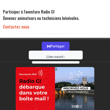
Participez à l'aventure Radio G!
Devenez animateurs ou techniciens bénévoles.
Contactez-nous
⋈
Partager
Lien court :
https://radio-g.fr?r32
⧉