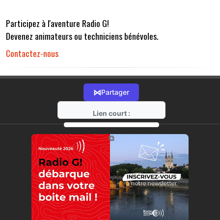
Participez à l'aventure Radio G!
Devenez animateurs ou techniciens bénévoles.
Contactez-nous
⋈
Partager
Lien court :
https://radio-g.fr?r32
⧉