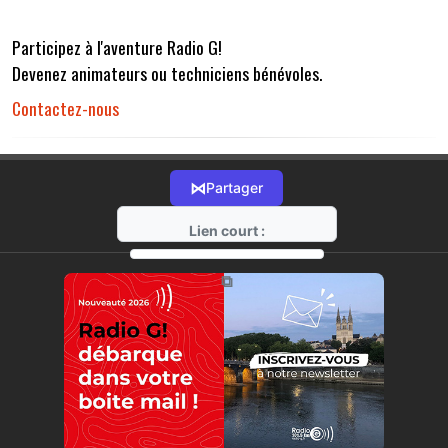
Participez à l'aventure Radio G!
Devenez animateurs ou techniciens bénévoles.
Contactez-nous
⋈
Partager
Lien court :
https://radio-g.fr?r32
⧉