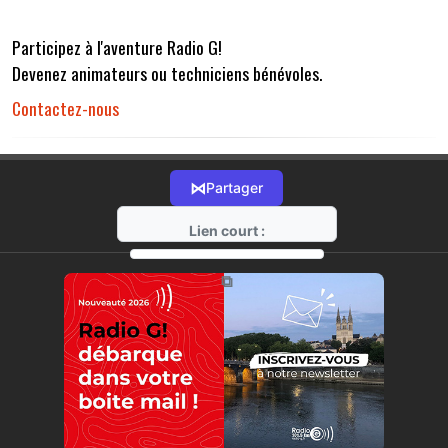
Participez à l'aventure Radio G!
Devenez animateurs ou techniciens bénévoles.
Contactez-nous
⋈
Partager
Lien court :
https://radio-g.fr?r32
⧉