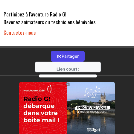
Participez à l'aventure Radio G!
Devenez animateurs ou techniciens bénévoles.
Contactez-nous
⋈
Partager
Lien court :
https://radio-g.fr?r32
⧉