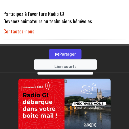
Participez à l'aventure Radio G!
Devenez animateurs ou techniciens bénévoles.
Contactez-nous
⋈
Partager
Lien court :
https://radio-g.fr?r32
⧉