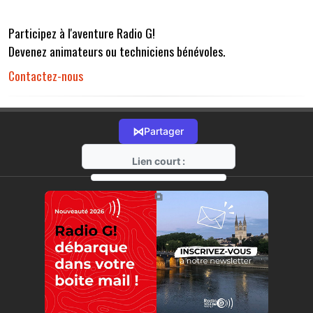
Participez à l'aventure Radio G!
Devenez animateurs ou techniciens bénévoles.
Contactez-nous
⋈
Partager
Lien court :
https://radio-g.fr?r32
⧉